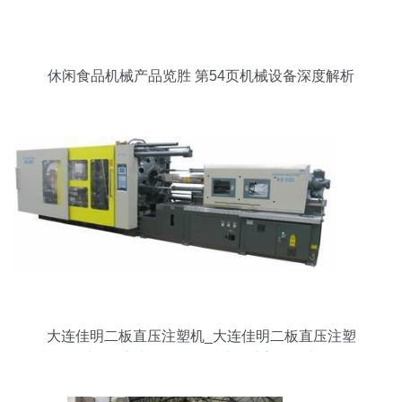
休闲食品机械产品览胜 第54页机械设备深度解析
大连佳明二板直压注塑机_大连佳明二板直压注塑
机供货商_供应大连佳明二板直压注塑机 _大连佳明
二板直压注塑机价格_沈阳市佳广机械设备