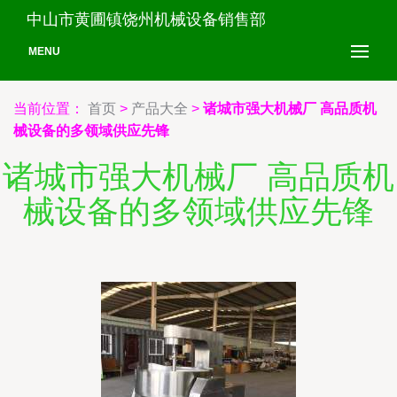
中山市黄圃镇饶州机械设备销售部
MENU
当前位置：
首页
>
产品大全
>
诸城市强大机械厂 高品质机
械设备的多领域供应先锋
诸城市强大机械厂 高品质机
械设备的多领域供应先锋