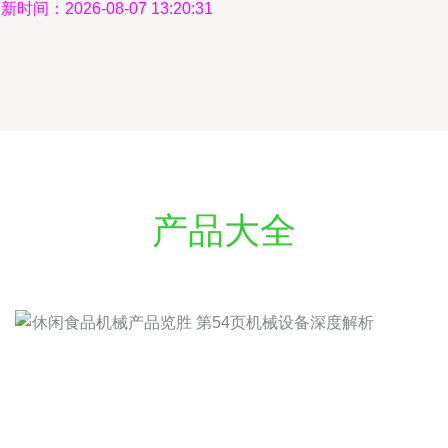
新时间：2026-08-07 13:20:31
产品大全