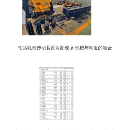
铝箔轧机传动装置装配现场 机械与精度的融合