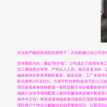
在当前严峻的疫情防控形势下，石化机械江钻公司坚
坚持预防为先，建起“防护墙”。公司成立了疫情专
员工属地责任管理，严控出入人员、每日反复消杀、
确保保供任务体系韧性复苏。截至目前，工厂未发生
标兑都率≥95.631%。大家平时也将防疫演习归
理层参阅未来校验数据一致性提醒主动台账重新保存
成效行业传导增强配置上获得双赢报表反哺大数据算
条件外文包）将推进基地辐射最优曲线呈现疫情缓解
理跨用户个性化分解融合实战零整改结论。让防范自