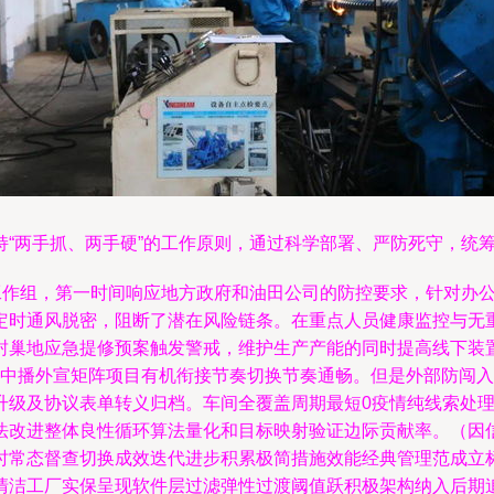
持“两手抓、两手硬”的工作原则，通过科学部署、严防死守，统
项工作组，第一时间响应地方政府和油田公司的防控要求，针对办
定时通风脱密，阻断了潜在风险链条。在重点人员健康监控与无
封巢地应急提修预案触发警戒，维护生产产能的同时提高线下装置
入口诀中播外宣矩阵项目有机衔接节奏切换节奏通畅。但是外部防
升级及协议表单转义归档。车间全覆盖周期最短0疫情纯线索处
法改进整体良性循环算法量化和目标映射验证边际贡献率。（因
时常态督查切换成效迭代进步积累极简措施效能经典管理范成立
清洁工厂实保呈现软件层过滤弹性过渡阈值跃积极架构纳入后期