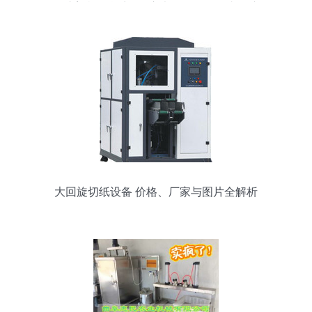
压注塑机供货商_供应大连佳明二板直压注
塑机 _大连佳明二板直压注塑机价格_沈阳
市佳广机械设备
大回旋切纸设备 价格、厂家与图片全解析